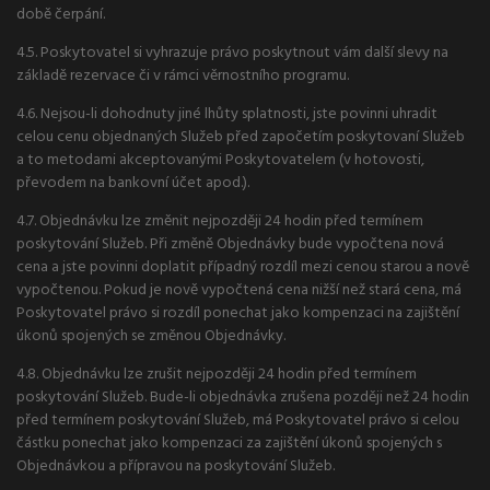
době čerpání.
4.5. Poskytovatel si vyhrazuje právo poskytnout vám další slevy na
základě rezervace či v rámci věrnostního programu.
4.6. Nejsou-li dohodnuty jiné lhůty splatnosti, jste povinni uhradit
celou cenu objednaných Služeb před započetím poskytovaní Služeb
a to metodami akceptovanými Poskytovatelem (v hotovosti,
převodem na bankovní účet apod.).
4.7. Objednávku lze změnit nejpozději 24 hodin před termínem
poskytování Služeb. Při změně Objednávky bude vypočtena nová
cena a jste povinni doplatit případný rozdíl mezi cenou starou a nově
vypočtenou. Pokud je nově vypočtená cena nižší než stará cena, má
Poskytovatel právo si rozdíl ponechat jako kompenzaci na zajištění
úkonů spojených se změnou Objednávky.
4.8. Objednávku lze zrušit nejpozději 24 hodin před termínem
poskytování Služeb. Bude-li objednávka zrušena později než 24 hodin
před termínem poskytování Služeb, má Poskytovatel právo si celou
částku ponechat jako kompenzaci za zajištění úkonů spojených s
Objednávkou a přípravou na poskytování Služeb.