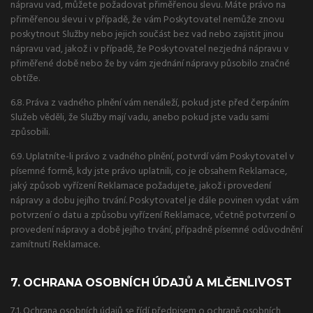
nápravu vad, můžete požadovat přiměřenou slevu. Máte právo na
přiměřenou slevu i v případě, že vám Poskytovatel nemůže znovu
poskytnout Služby nebo jejich součást bez vad nebo zajistit jinou
nápravu vad, jakož i v případě, že Poskytovatel nezjedná nápravu v
přiměřené době nebo že by vám zjednání nápravy působilo značné
obtíže.
6.8. Práva z vadného plnění vám nenáleží, pokud jste před čerpáním
Služeb věděli, že Služby mají vadu, anebo pokud jste vadu sami
způsobili.
6.9. Uplatníte-li právo z vadného plnění, potvrdí vám Poskytovatel v
písemné formě, kdy jste právo uplatnili, co je obsahem Reklamace,
jaký způsob vyřízení Reklamace požadujete, jakož i provedení
nápravy a dobu jejího trvání. Poskytovatel je dále povinen vydat vám
potvrzení o datu a způsobu vyřízení Reklamace, včetně potvrzení o
provedení nápravy a době jejího trvání, případně písemné odůvodnění
zamítnutí Reklamace.
7. OCHRANA OSOBNÍCH ÚDAJŮ A MLČENLIVOST
7.1. Ochrana osobních údajů se řídí předpisem o ochraně osobních