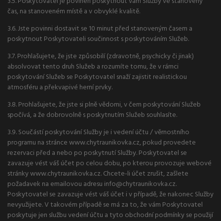
3.5. Poskytovatel je povinen poskytnout vám Služby ve stanovený
čas, na stanoveném místě a v obvyklé kvalitě.
3.6. Jste povinni dostavit se 10 minut před stanoveným časem a
poskytnout Poskytovateli součinnost s poskytováním Služeb.
3.7. Prohlašujete, že jste způsobilí (zdravotně, psychicky či jinak)
absolvovat tento druh Služeb a rozumíte tomu, že v rámci
poskytování Služeb se Poskytovatel snaží zajistit realistickou
atmosféru a překvapivé herní prvky.
3.8. Prohlašujete, že jste si plně vědomi, v čem poskytování Služeb
spočívá, a že dobrovolně s poskytnutím Služeb souhlasíte.
3.9. Součástí poskytování Služby je i vedení účtu / věrnostního
programu na stránce www.chytraunikovka.cz, pokud provedete
rezervaci před a nebo po poskytnutí Služby. Poskytovatel se
zavazuje vést váš účet po celou dobu, po kterou provozuje webové
stránky www.chytraunikovka.cz. Chcete-li účet zrušit, zašlete
požadavek na emailovou adresu info@chytraunikovka.cz.
Poskytovatel se zavazuje vést váš účet i v případě, že nakonec Služby
nevyužijete. V takovém případě se má za to, že vám Poskytovatel
poskytuje jen službu vedení účtu a tyto obchodní podmínky se použijí