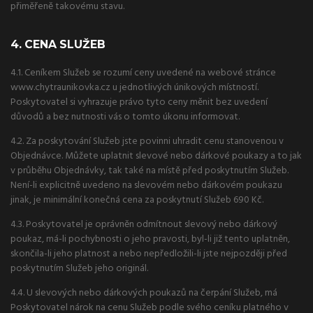
přiměřeně takovému stavu.
4. CENA SLUŽEB
4.1. Ceníkem Služeb se rozumí ceny uvedené na webové stránce
www.chytraunikovka.cz u jednotlivých únikových místností.
Poskytovatel si vyhrazuje právo tyto ceny měnit bez uvedení
důvodů a bez nutnosti vás o tomto úkonu informovat.
4.2. Za poskytování Služeb jste povinni uhradit cenu stanovenou v
Objednávce. Můžete uplatnit slevové nebo dárkové poukazy a to jak
v průběhu Objednávky, tak také na místě před poskytnutím Služeb.
Není-li explicitně uvedeno na slevovém nebo dárkovém poukazu
jinak, je minimální konečná cena za poskytnutí Služeb 690 Kč.
4.3. Poskytovatel je oprávněn odmítnout slevový nebo dárkový
poukaz, má-li pochybnosti o jeho pravosti, byl-li již tento uplatněn,
skončila-li jeho platnost a nebo nepředložili-li jste nejpozději před
poskytnutím Služeb jeho originál.
4.4. U slevových nebo dárkových poukazů na čerpání Služeb, má
Poskytovatel nárok na cenu Služeb podle svého ceníku platného v