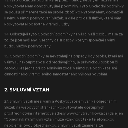
1.3. Tyto Obchodní podmínky se použijí tehdy, nebyly-li mezi vámi a
Poskytovatelem dohodnuty jiné podmínky. Tyto Obchodní podmínky
se použijí přiměřeně také na prodej zboží Poskytovatelem, dochází-li
k němu v rámci poskytování Služeb, a dále pro další služby, které vám
Poskytovatel poskytne v rámci Služby.
1.4. Odkazují-li tyto Obchodní podmínky na vás či vaši osobu, má se za
to, že jsou myšleny i všechny další osoby, kterým společně s vámi
budou Služby poskytovány.
1.5. Obchodní podmínky se nevztahují na případy, kdy osoba, která má
v úmyslu nakoupit zboží od prodávajícího, je právnickou osobou či
osobou, jež jedná při objednávání zboží v rámci své podnikatelské
činnosti nebo v rámci svého samostatného výkonu povolání.
2. SMLUVNÍ VZTAH
2.1. Smluvní vztah mezi vámi a Poskytovatelem vzniká objednáním
Služeb na webových stránkách Poskytovatele dostupných
prostřednictvím internetové adresy www.chytraunikovka.cz (dále jen
"Objednávka"). Smluvní vztah může vzniknout také telefonickou
nebo emailovou objednávkou. Smluvní vztah znamená, že