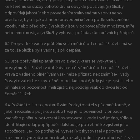
Služby hodí k účelu, který pro jejich použití Poskytovatel uvádí nebo
ke kterému se služby tohoto druhu obvykle používají, (iii) Služby
odpovídají jakostí nebo provedením smluvenému vzorku nebo
předloze, byla-li jakost nebo provedení určeno podle smluveného
vzorku nebo předlohy, (iv) Služby jsou v odpovídajícím množství, míře
nebo hmotnosti, a (v) Služby vyhovují požadavkům právních předpisů.
6.2. Projeví-li se vada v průběhu šesti měsíců od čerpání Služeb, má se
za to, že Služba byla vadná již při čerpání.
6.3. Jste oprávněni uplatnit právo z vady, která se vyskytne u
poskytnutých Služeb v době dvaceti čtyř měsíců od čerpání Služeb.
Práva z vadného plnění vám však nelze přiznat, neoznámíte-li vady
Poskytovateli bez zbytečného odkladu poté, kdy jste je zjistili nebo
při náležité pozornosti měli zjistit, nejpozději však do dvou let od
čerpání Služeb.
6.4. Požádáte-li o to, potvrdí vám Poskytovatel v písemné formě, v
jakém rozsahu a po jakou dobu trvají jeho povinnosti v případě
vadného plnění. V potvrzení Poskytovatel uvede i své jméno, sídlo a
identifikující údaj, popřípadě i další údaje potřebné ke zjištění jeho
totožnosti. Je-li to potřebné, vysvětlí Poskytovatel v potvrzení
srozumitelným způsobem obsah, rozsah, podmínky a dobu trvání své