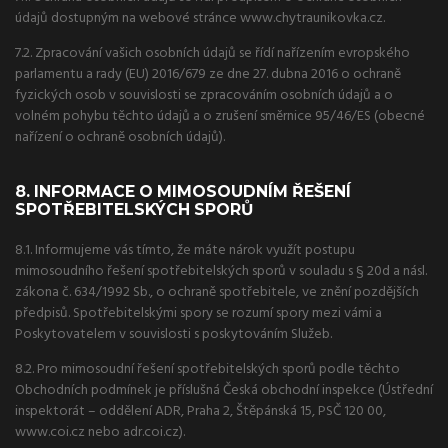
údajů dostupným na webové stránce www.chytraunikovka.cz.
7.2. Zpracování vašich osobních údajů se řídí nařízením evropského
parlamentu a rady (EU) 2016/679 ze dne 27. dubna 2016 o ochraně
fyzických osob v souvislosti se zpracováním osobních údajů a o
volném pohybu těchto údajů a o zrušení směrnice 95/46/ES (obecné
nařízení o ochraně osobních údajů).
8. INFORMACE O MIMOSOUDNÍM ŘEŠENÍ
SPOTŘEBITELSKÝCH SPORŮ
8.1. Informujeme vás tímto, že máte nárok využít postupu
mimosoudního řešení spotřebitelských sporů v souladu s § 20d a násl.
zákona č. 634/1992 Sb., o ochraně spotřebitele, ve znění pozdějších
předpisů. Spotřebitelskými spory se rozumí spory mezi vámi a
Poskytovatelem v souvislosti s poskytováním Služeb.
8.2. Pro mimosoudní řešení spotřebitelských sporů podle těchto
Obchodních podmínek je příslušná Česká obchodní inspekce (Ústřední
inspektorát – oddělení ADR, Praha 2, Štěpánská 15, PSČ 120 00,
www.coi.cz nebo adr.coi.cz).