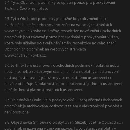
9.4. Tyto Obchodní podmínky se uplatní pouze pro poskytování
Služeb v České republice.
9.5. Tyto Obchodní podmínky je možné kdykoli změnit, a to
zveřejněním změn nebo nového znění na webových stránkách
www.chytraunikovka.cz. Změny, respektive nové znění Obchodních
podmínek jsou závazné pouze pro ujednání o poskytování Služeb,
které byly učiněny po zveřejnění změn, respektive nového znění
Obchodních podmínek na webových stránkách
www.chytraunikovka.cz.
9.6. Je-li některé ustanovení obchodních podmínek neplatné nebo
neúčinné, nebo se takovým stane, namísto neplatných ustanovení
nastoupí ustanovení, jehož smysl se neplatnému ustanovení co
nejvíce přibližuje. Neplatností nebo neúčinností jednoho ustanovení
není dotknutá platnost ostatních ustanovení.
9.7. Objednávka (smlouva o poskytování Služeb) včetně Obchodních
podmínek je archivována Poskytovatelem v elektronické podobě a
není přístupná.
9.8. Objednávka (smlouva o poskytování Služeb) včetně Obchodních
podmínek je uzavřena v českém jazyce. Toto ustanovení platí i v