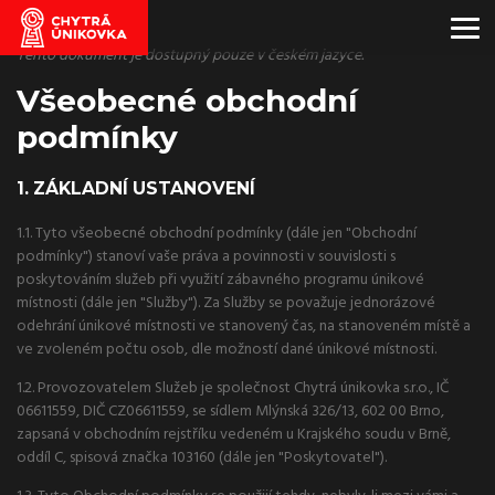
Tento dokument je dostupný pouze v českém jazyce.
Všeobecné obchodní
podmínky
1. ZÁKLADNÍ USTANOVENÍ
1.1. Tyto všeobecné obchodní podmínky (dále jen "Obchodní
podmínky") stanoví vaše práva a povinnosti v souvislosti s
poskytováním služeb při využití zábavného programu únikové
místnosti (dále jen "Služby"). Za Služby se považuje jednorázové
odehrání únikové místnosti ve stanovený čas, na stanoveném místě a
ve zvoleném počtu osob, dle možností dané únikové místnosti.
1.2. Provozovatelem Služeb je společnost Chytrá únikovka s.r.o., IČ
06611559, DIČ CZ06611559, se sídlem Mlýnská 326/13, 602 00 Brno,
zapsaná v obchodním rejstříku vedeném u Krajského soudu v Brně,
oddíl C, spisová značka 103160 (dále jen "Poskytovatel").