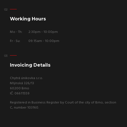
Working Hours
Mo - Th:
2:30pm - 10:00pm
Fr - Su:
09:15am - 10:00pm
Invoicing Details
Chytrá únikovka s.r.o.
Mlýnská 326/13
60200 Brno
IČ: 06611559
Registered in Business Register by Court of the city of Brno, section
C, number 103160.