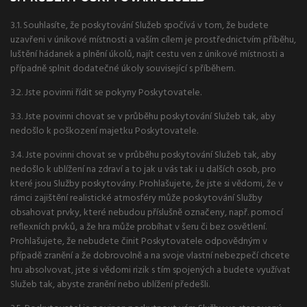
3.1. Souhlasíte, že poskytování Služeb spočívá v tom, že budete
uzavřeni v únikové místnosti a vaším cílem je prostřednictvím příběhu,
luštění hádanek a plnění úkolů, najít cestu ven z únikové místnosti a
případně splnit dodatečné úkoly související s příběhem.
3.2. Jste povinni řídit se pokyny Poskytovatele.
3.3. Jste povinni chovat se v průběhu poskytování Služeb tak, aby
nedošlo k poškození majetku Poskytovatele.
3.4. Jste povinni chovat se v průběhu poskytování Služeb tak, aby
nedošlo k ublížení na zdraví a to jak u vás tak i u dalších osob, pro
které jsou Služby poskytovány. Prohlašujete, že jste si vědomi, že v
rámci zajištění realistické atmosféry může poskytování Služby
obsahovat prvky, které nebudou příslušně označeny, např. pomocí
reflexních prvků, a že hra může probíhat v šeru či bez osvětlení.
Prohlašujete, že nebudete činit Poskytovatele odpovědným v
případě zranění a že dobrovolně a na svoje vlastní nebezpečí chcete
hru absolvovat, jste si vědomi rizik s tím spojených a budete využívat
Služeb tak, abyste zranění nebo ublížení předešli.