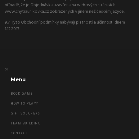
případě, že je Objednávka uzavřena na webových stránkách
www.chytraunikovka.cz zobrazených v jiném než českém jazyce.
9.7. Tyto Obchodní podmínky nabývají platnosti a účinnosti dnem
1.12.2017
Menu
BOOK GAME
HOW TO PLAY?
GIFT VOUCHERS
TEAM BUILDING
CONTACT