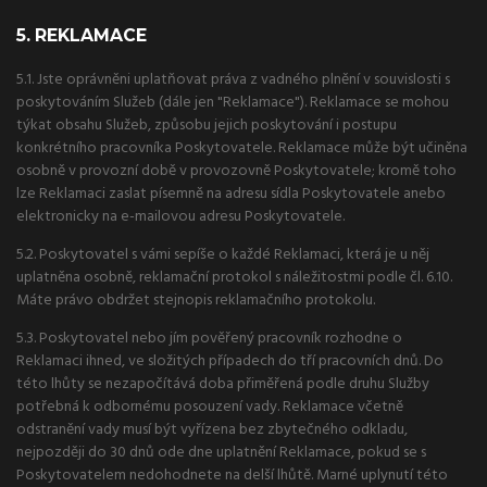
5. REKLAMACE
5.1. Jste oprávněni uplatňovat práva z vadného plnění v souvislosti s
poskytováním Služeb (dále jen "Reklamace"). Reklamace se mohou
týkat obsahu Služeb, způsobu jejich poskytování i postupu
konkrétního pracovníka Poskytovatele. Reklamace může být učiněna
osobně v provozní době v provozovně Poskytovatele; kromě toho
lze Reklamaci zaslat písemně na adresu sídla Poskytovatele anebo
elektronicky na e-mailovou adresu Poskytovatele.
5.2. Poskytovatel s vámi sepíše o každé Reklamaci, která je u něj
uplatněna osobně, reklamační protokol s náležitostmi podle čl. 6.10.
Máte právo obdržet stejnopis reklamačního protokolu.
5.3. Poskytovatel nebo jím pověřený pracovník rozhodne o
Reklamaci ihned, ve složitých případech do tří pracovních dnů. Do
této lhůty se nezapočítává doba přiměřená podle druhu Služby
potřebná k odbornému posouzení vady. Reklamace včetně
odstranění vady musí být vyřízena bez zbytečného odkladu,
nejpozději do 30 dnů ode dne uplatnění Reklamace, pokud se s
Poskytovatelem nedohodnete na delší lhůtě. Marné uplynutí této