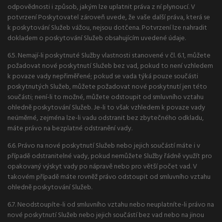
odpovědnosti i způsob, jakým lze uplatnit práva z ní plynoucí. V
potvrzení Poskytovatel zároveň uvede, že vaše další práva, která se
k poskytování Služeb vážou, nejsou dotčena. Potvrzení lze nahradit
dokladem o poskytování Služeb obsahujícím uvedené údaje.
6.5. Nemají-li poskytnuté Služby vlastnosti stanovené v čl. 6.1, můžete
požadovat nové poskytnutí Služeb bez vad, pokud to není vzhledem
k povaze vady nepřiměřené; pokud se vada týká pouze součásti
poskytnutých Služeb, můžete požadovat nové poskytnutí jen této
součásti; není-li to možné, můžete odstoupit od smluvního vztahu
ohledně poskytování Služeb. Je-li to však vzhledem k povaze vady
neúměrné, zejména lze-li vadu odstranit bez zbytečného odkladu,
máte právo na bezplatné odstranění vady.
6.6. Právo na nové poskytnutí Služeb nebo jejich součástí máte i v
případě odstranitelné vady, pokud nemůžete Služby řádně využít pro
opakovaný výskyt vady po nápravě nebo pro větší počet vad. V
takovém případě máte rovněž právo odstoupit od smluvního vztahu
ohledně poskytování Služeb.
6.7. Neodstoupíte-li od smluvního vztahu nebo neuplatníte-li právo na
nové poskytnutí Služeb nebo jejich součástí bez vad nebo na jinou