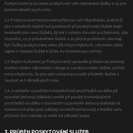
Poskytovatel je povinen poskytovat vám objednané Služby a vy jste
povinni uhradit jejich cenu.
2.2. Poskytovatel není povinen přijmout vaši Objednávku, pokud (i)
jste v minulosti neplnili své povinnosti při poskytování Služeb (např.
neuhradili jste cenu Služeb), (ii) má z vašeho chování pochybnosti, zda
rozumíte, co je předmětem Služeb a za jakých podmínek vám mají
být Služby poskytovány nebo (iii) má pochybnosti, zda máte vážný
zájem o čerpání Služeb k účelu, ke kterému jsou určeny.
2.3. Nejste-li plnoletí, je Poskytovatel oprávněn požadovat písemný
souhlas vašeho zákonného zástupce s poskytováním Služeb, jestliže
má pochybnosti, že jste sami schopni posoudit předmět Služeb a
zavázat se k úhradě jejich ceny.
2.4. Souhlasíte s použitím komunikačních prostředků na dálku při
uzavírání smlouvy. Náklady vzniklé při použití komunikačních
prostředků na dálku v souvislosti s uzavřením smlouvy (náklady na
internetové připojení, náklady na telefonní hovory) si hradíte sami,
přičemž tyto náklady se neliší od základní sazby.
3. PRŮBĚH POSKYTOVÁNÍ SLUŽEB