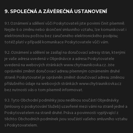
9. SPOLEČNÁ A ZÁVĚREČNÁ USTANOVENÍ
9.1. Oznámení a sdělení vůči Poskytovateli jste povinni činit písemně.
Nejde-li o změnu nebo skončení smluvního vztahu, lze komunikovat i
elektronickou poštou bez zaručeného elektronického podpisu;
totéž platí v případě komunikace Poskytovatele vůči vám.
9.2. Oznámení a sdělení se zasílají na doručovací adresy stran, kterými
je vaše adresa uvedená v Objednávce a adresa Poskytovatele
uvedená na webových stránkách www.chytraunikovka.cz. Jste
oprávněni změnit doručovací adresu písemným oznámením druhé
straně. Poskytovatel je oprávněn změnit doručovací adresu změnou
příslušného údaje na webových stránkách www.chytraunikovka.cz
bez nutnosti vás o tom písemně informovat.
9.3. Tyto Obchodní podmínky jsou nedílnou součástí Objednávky
(smlouvy o poskytování Služeb) uzavřené mezi vámi na straně jedné a
Poskytovatelem na straně druhé. Práva a povinnosti vyplývající z
těchto Obchodních podmínek jsou součástí vašeho smluvního vztahu
s Poskytovatelem.