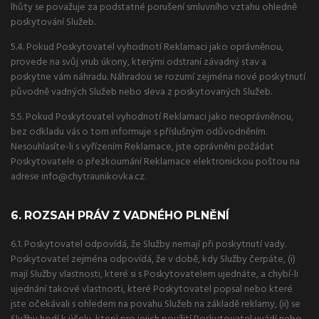
lhůty se považuje za podstatné porušení smluvního vztahu ohledně
poskytování Služeb.
5.4. Pokud Poskytovatel vyhodnotí Reklamaci jako oprávněnou,
provede na svůj vrub úkony, kterými odstraní závadný stav a
poskytne vám náhradu. Náhradou se rozumí zejména nové poskytnutí
původně vadných Služeb nebo sleva z poskytovaných Služeb.
5.5. Pokud Poskytovatel vyhodnotí Reklamaci jako neoprávněnou,
bez odkladu vás o tom informuje s příslušným odůvodněním.
Nesouhlasíte-li s vyřízením Reklamace, jste oprávněni požádat
Poskytovatele o přezkoumání Reklamace elektronickou poštou na
adrese info@chytraunikovka.cz.
6. ROZSAH PRÁV Z VADNÉHO PLNĚNÍ
6.1. Poskytovatel odpovídá, že Služby nemají při poskytnutí vady.
Poskytovatel zejména odpovídá, že v době, kdy Služby čerpáte, (i)
mají Služby vlastnosti, které si s Poskytovatelem ujednáte, a chybí-li
ujednání takové vlastnosti, které Poskytovatel popsal nebo které
jste očekávali s ohledem na povahu Služeb na základě reklamy, (ii) se